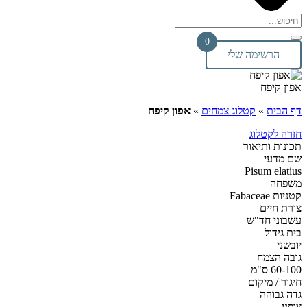
0
הרשימה שלי
אפון קיפח
דף הבית
»
קטלוג צמחים
»
אפון קיפח
חזרה לקטלוג
תכונות ותיאור
שם מדעי
Pisum elatius
משפחה
קטניות Fabaceae
צורת חיים
עשבוני חד"ש
בית גידול
יובשני
גובה הצמח
60-100 ס"מ
חיגור / מיקום
גדה גבוהה
צופני