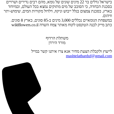
בישראל גדלים בר 22 מינים שונים של גומא, מהם רבים נדירים ושרויים
בסכנת הכחדה, כי הסובב של מים מתוקים נמצא בכל העולם, ובמיוחד
בארץ, בסכנת צמצום בגלל ייבוש וניקוז, דלדול מקורות המים, שימוש-יתר
וזיהום.
במשפחת הגומאיים נכללים 3,000 מינים ב-85 סוגים, בארץ 8 סוגים.
כתב מייק לבנה הטקסט לקוח מאתר צמח השדה wildflowers.co.il
משתלת הרדוף
מורד הירדן
לייעוץ ולקבלת הצעת מחיר אנא צרו איתנו קשר במייל
mashtelatharduf@gmail.com