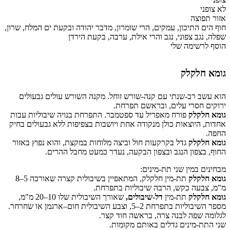
לא צופני
אזור תפוצה
חוף הים התיכון, עמקים, הרי שומרון, מדבר יהודה ובקעת ים המלח, שרון,
שפלה, נגב צפוני, נגב והרי אילת, ערבה, בקעת הירדן
הוסף לרשימה שלי
גומא חלקלק
הוא עשב רב-שנתי עם קנה-שורש זוחל. מקנה השורש עולים גבעולים
ירוקים חסרי עלים, ובראשם תפרחת.
גומא חלקלק
פורח מאפריל עד ספטמבר. התפרחת בנויה שיבוליות עבות
אחדות, היוצאות כולן מנקודה אחת ויושבות בצפיפות ללא גבעולים בחיק
החפה.
גומא חלקלק
גדל בקרקעות חול וביצה מלוחות במקצת, והוא נפוץ באזור
החוף, בצפון הנגב ובצפון הבקעה, נעדר כמעט מחבל ההרים.
מבחינים במין שני תת-מינים:
גומא חלקלק
תת-מין חלקלק, המתאפיין בשיבולית קצרה שאורכה 5–8
מ"מ, צבעה כקש, הרבה שיבוליות בתפרחת.
גומא חלקלק
תת-מין
דל-שיבולים,
שאורך השיבולית שלו 10–20 מ"מ,
מספר השיבוליות בתפרחת 2–5, וצבע השיבולית חום–ארגמן או שחרחר.
לגלומה שפה לבנה צרה, בראשה חוד קצר.
שני התת-מינים גדלים באותם מקומות.