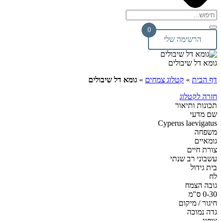
0
הרשימה שלי
גומא דל שיבולים
דף הבית
»
קטלוג צמחים
»
גומא דל שיבולים
חזרה לקטלוג
תכונות ותיאור
שם מדעי
Cyperus laevigatus
משפחה
גומאיים
צורת חיים
עשבוני רב שנתי
בית גידול
לח
גובה הצמח
0-30 ס"מ
חיגור / מיקום
גדה נמוכה
צופני