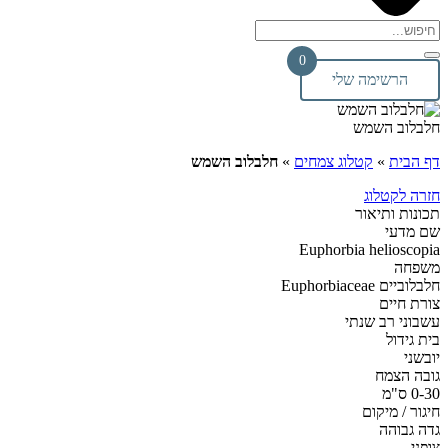
0
הרשימה שלי
חלבלוב השמש
דף הבית
»
קטלוג צמחים
»
חלבלוב השמש
חזרה לקטלוג
תכונות ותיאור
שם מדעי
Euphorbia helioscopia
משפחה
חלבלוביים Euphorbiaceae
צורת חיים
עשבוני רב שנתי
בית גידול
יובשני
גובה הצמח
0-30 ס"מ
חיגור / מיקום
גדה גבוהה
צופני