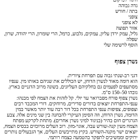
גדה גבוהה
בתה / חורש
צופני
לא צופני
אזור תפוצה
גליל, עמק ירדן עליון, עמקים, גלבוע, כרמל, הרי שומרון, הרי יהודה, שרון,
שפלה
הוסף לרשימה שלי
נשרן צפוף
דגני רב-שנתי גבוה עם תפרחת ציורית.
הוא דומה מאוד לנשרן הדוחן, יש הכוללים את שניהם באותו מין. ענפיו
מסתעפים לפעמים גם בחלקיהם העליונים, בשונה מרוב הדגניים בארץ.
גובהו 50–150 ס"מ.
נשרן צפוף פורח מפברואר עד יולי. קל לזהות את הצמח לפי מבנהו:
ענפי-התפרחת יוצאים בדורים סדירים, מרוחקים. דורי המכבד רבים
וצפופים, צפיפות ענפי התפרחת בכל דור רבה עוד יותר מאשר במין
הדומה, נשרן הדוחן, וזה הסימן העיקרי להבחנה בין שני מינים אלה. צבע
הגרגרים חום בהיר (בניגוד למיני נשרן אחרים). מתחת לקרקע מפתח
הצמח מעין קנה-שורש עבה, אוגר-מזון. רוב העלים מרוכזים בבסיס הצמח,
יוצאים ישר מקנה-השורש. בקיץ מתייבשים העלים, אך הגבעולים נותרים
ירוקים וממשיכים לתפקד בהטמעה כצמח רותמי.