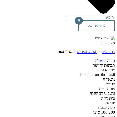
0
הרשימה שלי
נשרן צפוף
דף הבית
»
קטלוג צמחים
»
נשרן צפוף
חזרה לקטלוג
תכונות ותיאור
שם מדעי
Piptatherum thomasii
משפחה
דגניים
צורת חיים
עשבוני רב שנתי
בית גידול
יובשני
גובה הצמח
100-200 ס"מ
חיגור / מיקום