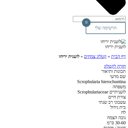
0
הרשימה שלי
לוענית יריחו
דף הבית
»
קטלוג צמחים
»
לוענית יריחו
חזרה לקטלוג
תכונות ותיאור
שם מדעי
Scrophularia hierochuntina
משפחה
לועניתיים Scrophulariaceae
צורת חיים
עשבוני רב שנתי
בית גידול
לח
גובה הצמח
30-60 ס"מ
חיגור / מיקום