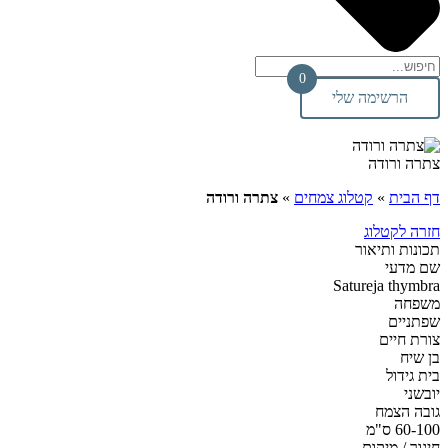
0
הרשימה שלי
צתרה ורודה
דף הבית
»
קטלוג צמחים
»
צתרה ורודה
חזרה לקטלוג
תכונות ותיאור
שם מדעי
Satureja thymbra
משפחה
שפתניים
צורת חיים
בן שיח
בית גידול
יובשני
גובה הצמח
60-100 ס"מ
חיגור / מיקום