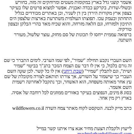
אשמר קוצני גדל בארץ במקומות מעטים ומרוחקים זה מזה, ב
חורש
ובשולי-שדות, בקרקע כבדה ואבנית. אפשר למצוא פרטים שלו בעיקר
בצפון ארץ מקורות הירדן בין דן לשניר, וכן באתרים מבודדים בגליל
התחתון ובעמק עכו. תפוצתו העולמית משתרעת בארצות שלצפון הים
התיכון ולמזרחו, וגם הלאה מזרחה, והוא שכיח מאד בהרי הבלקן ובצפון
טורקיה.
ברפואה עממית ייחסו לו תכונות של סם מחזק, עוצר שלשול, מעורר
השתנה.
השם העברי נקבע תחילה "שמיר", לפי שמו הערבי. לימים התברר כי שם
זה גורם בלבול, כי אין לו דבר עם הצמח הנזכר בתנ"ך בביטוי "שמיר
ושית", וגם לתבלין "שמיר" (
שבת ריחני
) אין לו כל קשר. לכן שוּנָה השם
העברי כך שישמור על השורש, אך צורתו תותאם לצורה מקובלת של שם
עץ אחר מאותה משפחה, הוא האשחר, וכך נתקבל לאחרונה רשמית
השם אשמר.
בסוג 8 מינים, הנפוצים בעיקר באזורים ממוזגים לכל רוחבה של אסיה.
בארץ רק מין אחד.
כתב מייק לבנה. הטקסט לקוח מאתר צמח השדה wildflowers.co.il
לייעוץ ולקבלת הצעת מחיר אנא צרו איתנו קשר במייל
mashtelatharduf@gmail.com