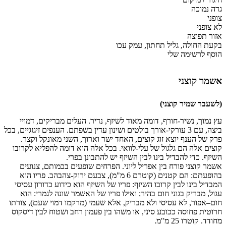
גדה נמוכה
צופני
לא צופני
אזור תפוצה
בקעת החולה, גליל תחתון, עמק עכו
הוסף לרשימה שלי
אשמר קוצני
(לשעבר שמיר קוצני)
עץ
נמוך, נשיר-חורף, דומה מאוד לשיזף, נדיר. העלים מבריקים, דמויי
ביצה, עם 3 עורקי-אורך בולטים ושינון עדין בשפתם. הענפים זיגזגיים, בכל
פרק של הענף יוצא זוג קוצים, האחד ישר וארוך, השני מאונקל וקצר.
קוצים אלה הם גלגול של עלי-לוואי. בכל אלה הוא דומה להפליא לקרובו
השיזף. כדי להבדיל בינו לבין השיזף יש להתבונן בפרי.
אשמר קוצני פורח בין אפריל ליוני. הפרחים שופעים בכמותם, צנועים
בהופעתם: הם קטנים (קוטרם 6 מ"מ), צבעם ירוק-צהבהב. פריו הוא
המבדיל בינו לבין קרובו השיזף: פריו של השיזף הוא כידוע כדורון עסיסי
עגול, מבריק בגוני חום בהיר; ואילו פריו של האשמר שונה לגמרי: הוא
חום–אפור, לא עסיסי ולא מבריק, אלא שעמי (מרקמו דמוי שעם), צורתו
חרוטית פחוסה ככובע סיני, או משהו בין פעמון רחב ושטוח לבין דיסקוס
מחודד. קוטרו 25 מ"מ.