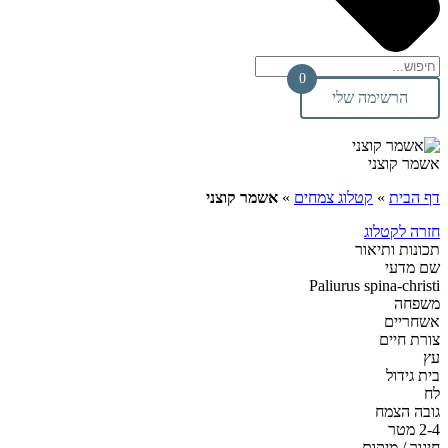
0
הרשימה שלי
אשמר קוצני
דף הבית
»
קטלוג צמחים
»
אשמר קוצני
חזרה לקטלוג
תכונות ותיאור
שם מדעי
Paliurus spina-christi
משפחה
אשחריים
צורת חיים
עץ
בית גידול
לח
גובה הצמח
2-4 מטר
חיגור / מיקום